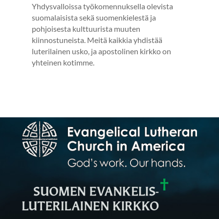
Apua
Yhdysvalloissa työkomennuksella olevista
Hautaus
suomalaisista sekä suomenkielestä ja
pohjoisesta kulttuurista muuten
SEURAKUNTA
kiinnostuneista. Meitä kaikkia yhdistää
Esittely
luterilainen usko, ja apostolinen kirkko on
Seurakunnan toimisto
yhteinen kotimme.
Pastori
Työntekijät
Kirkkovaltuusto
LAHJOITA