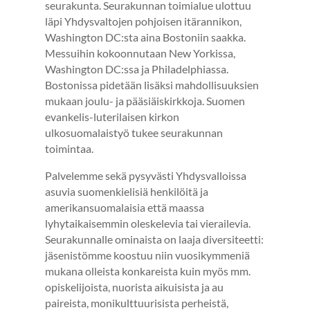
seurakunta. Seurakunnan toimialue ulottuu
läpi Yhdysvaltojen pohjoisen itärannikon,
Washington DC:sta aina Bostoniin saakka.
Messuihin kokoonnutaan New Yorkissa,
Washington DC:ssa ja Philadelphiassa.
Bostonissa pidetään lisäksi mahdollisuuksien
mukaan joulu- ja pääsiäiskirkkoja. Suomen
evankelis-luterilaisen kirkon
ulkosuomalaistyö tukee seurakunnan
toimintaa.
Palvelemme sekä pysyvästi Yhdysvalloissa
asuvia suomenkielisiä henkilöitä ja
amerikansuomalaisia että maassa
lyhytaikaisemmin oleskelevia tai vierailevia.
ARKI JA JUHLA
Seurakunnalle ominaista on laaja diversiteetti:
Kaste
jäsenistömme koostuu niin vuosikymmeniä
Rippikoulu
mukana olleista konkareista kuin myös mm.
Häät
opiskelijoista, nuorista aikuisista ja au
Kodin siunaus
paireista, monikulttuurisista perheistä,