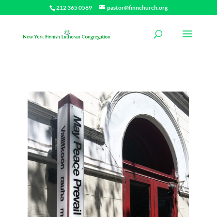
212 365 0569
pastor@finnchurch.org